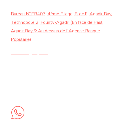
Bureau N°EB407, 4ème Etage, Bloc E, Agadir Bay,
Technopole 2, Founty-Agadir (En face de Paul
Agadir Bay & Au dessus de l'Agence Banque
Populaire)
Contact@chy.ma
+212 5 28 21 44 20 |
+212 6 74 58 73 62