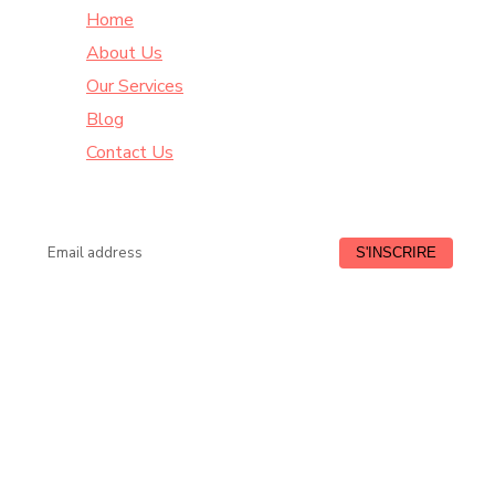
Home
About Us
Our Services
Blog
Contact Us
Lundi à Vendredi : de 9:00 à 18:30
HORAIRE
Samedi : de 9:00 à 13:00
CONTACTEZ-NOUS