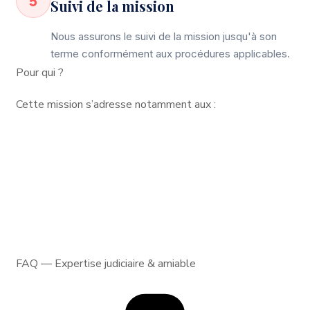
5
Suivi de la mission
Nous assurons le suivi de la mission jusqu'à son
terme conformément aux procédures applicables.
Pour qui ?
Cette mission s’adresse notamment aux :
Tribunaux
Avocats
Entreprises
Dirigeants
Associés
Investisseurs
Particuliers
Administrations
Compagnies d'assurance
FAQ — Expertise judiciaire & amiable