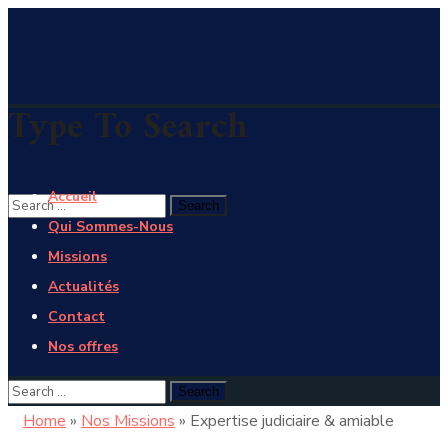
Type To Search
Accueil
Qui Sommes-Nous
Missions
Actualités
Contact
Nos offres
Home
»
Nos Missions
»
Expertise judiciaire & amiable