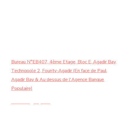
HORAIRE
Samedi : de 9:00 à 13:00
CONTACTEZ-NOUS
Bureau N°EB407, 4ème Etage, Bloc E, Agadir Bay,
Technopole 2, Founty-Agadir (En face de Paul
Agadir Bay & Au dessus de l'Agence Banque
Populaire)
Contact@chy.ma
+212 5 28 21 44 20 |