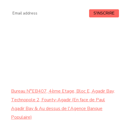
Lundi à Vendredi : de 9:00 à 18:30
HORAIRE
Samedi : de 9:00 à 13:00
CONTACTEZ-NOUS
Bureau N°EB407, 4ème Etage, Bloc E, Agadir Bay,
Technopole 2, Founty-Agadir (En face de Paul
Agadir Bay & Au dessus de l'Agence Banque
Populaire)