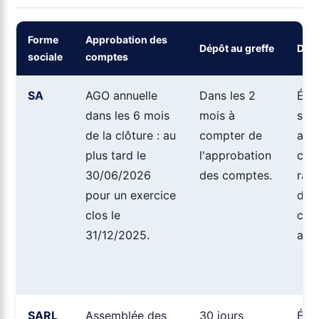
Forme
Approbation des
Dépôt au greffe
Doc
sociale
comptes
SA
AGO annuelle
Dans les 2
Éta
dans les 6 mois
mois à
syn
de la clôture : au
compter de
ann
plus tard le
l'approbation
cop
30/06/2026
des comptes.
rap
pour un exercice
des
clos le
com
31/12/2025.
aux
SARL
Assemblée des
30 jours
Éta