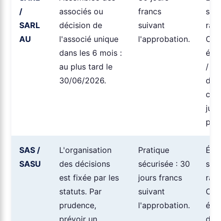
/
associés ou
francs
syn
SARL
décision de
suivant
rap
AU
l'associé unique
l'approbation.
CAC
dans les 6 mois :
éch
au plus tard le
/ dé
30/06/2026.
d'a
co
just
prat
SAS /
L'organisation
Pratique
Éta
SASU
des décisions
sécurisée : 30
syn
est fixée par les
jours francs
rap
statuts. Par
suivant
CAC
prudence,
l'approbation.
éch
prévoir un
déc