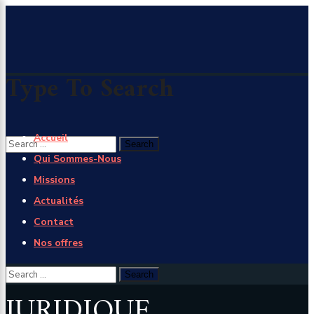
×
Type To Search
Accueil
Qui Sommes-Nous
Missions
Actualités
Contact
Nos offres
JURIDIQUE