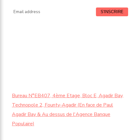
HORAIRE
Samedi : de 9:00 à 13:00
CONTACTEZ-NOUS
Bureau N°EB407, 4ème Etage, Bloc E, Agadir Bay,
Technopole 2, Founty-Agadir (En face de Paul
Agadir Bay & Au dessus de l'Agence Banque
Populaire)
Contact@chy.ma