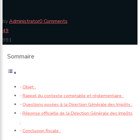
by
Administrator
0 Comments
49
991
Sommaire
Objet :
Rappel du contexte comptable et réglementaire :
Questions posées à la Direction Générale des Impôts :
Réponse officielle de la Direction Générale des Impôts
:
Conclusion fiscale :