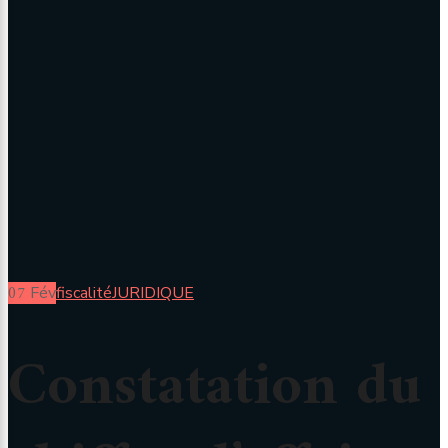
07
Fév
fiscalité
JURIDIQUE
Constatation du