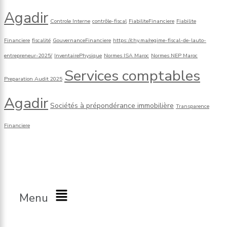
Agadir
Controle Interne
contrôle-fiscal
FiabiliteFinanciere
Fiabilite
Financiere
fiscalité
GouvernanceFinanciere
https://chy.ma/regime-fiscal-de-lauto-
entrepreneur-2025/
InventairePhysique
Normes ISA Maroc
Normes NEP Maroc
Services comptables
Preparation Audit 2025
Agadir
Sociétés à prépondérance immobilière
Transparence
Financiere
CABINET M El-HOUSNY YOUSSEF
Menu
Lundi à Vendredi : de 9:00 à 18:30