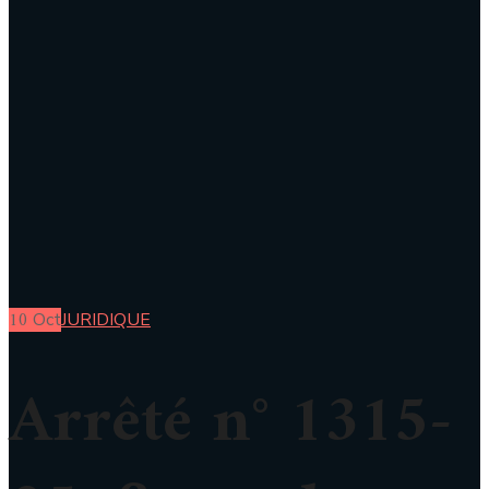
10
Oct
JURIDIQUE
Arrêté n° 1315-