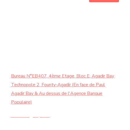
HORAIRE
Samedi : de 9:00 à 13:00
CONTACTEZ-NOUS
Bureau N°EB407, 4ème Etage, Bloc E, Agadir Bay,
Technopole 2, Founty-Agadir (En face de Paul
Agadir Bay & Au dessus de l'Agence Banque
Populaire)
Contact@chy.ma