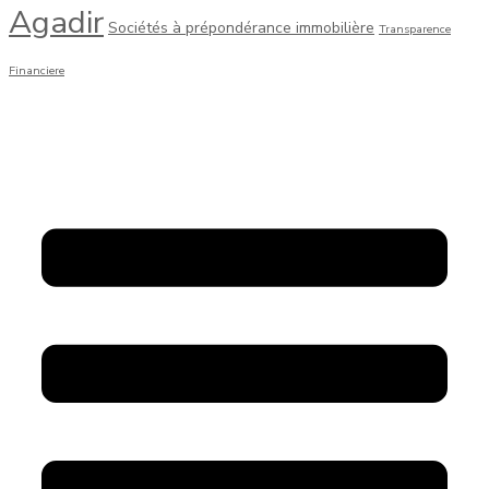
Agadir
Sociétés à prépondérance immobilière
Transparence
Financiere
CABINET M El-HOUSNY YOUSSEF
Menu