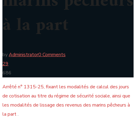
marins pêcheurs
à la part
by
Administrator
0 Comments
29
686
Arrêté n° 1315-25, fixant les modalités de calcul des jours
de cotisation au titre du régime de sécurité sociale, ainsi que
les modalités de lissage des revenus des marins pêcheurs à
la part
.