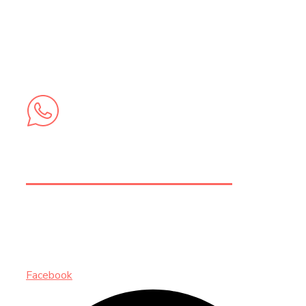
+212 5 28 21 44 20 |
+212 6 74 58 73 62
+212 6 74 58 73 62
INSCRIVEZ-VOUS AUX NEWSLETTERS
Facebook