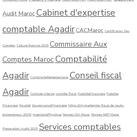
Cabinet d'expertise
Audit Maroc
comptable Agadir
CACMaroc
Certification Des
Commissaire Aux
Comptes
Cloture Exercice 2025
Comptabilité
Comptes Maroc
Agadir
Conseil fiscal
ConformiteReglementaire
Agadir
Controle Interne
contrôle-fiscal
FiabiliteFinanciere
Fiabilite
Financiere
fiscalité
GouvernanceFinanciere
https://chy.ma/regime-fiscal-de-lauto-
entrepreneur-2025/
InventairePhysique
Normes ISA Maroc
Normes NEP Maroc
Services comptables
Preparation Audit 2025