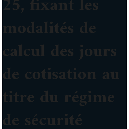
25, fixant les
modalités de
calcul des jours
de cotisation au
titre du régime
de sécurité