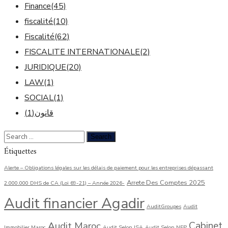
Finance
(45)
fiscalité
(10)
Fiscalité
(62)
FISCALITE INTERNATIONALE
(2)
JURIDIQUE
(20)
LAW
(1)
SOCIAL
(1)
(1)
قانون
Étiquettes
Alerte – Obligations légales sur les délais de paiement pour les entreprises dépassant
Arrete Des Comptes 2025
2.000.000 DHS de CA (Loi 69-21) – Année 2026-
Audit financier Agadir
AuditGroupes
Audit
Cabinet
Audit Maroc
Immobilier Maroc
Audit Selon ISA
Audit Selon NEP