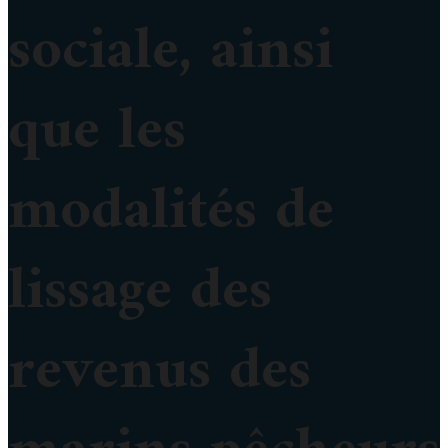
sociale, ainsi
que les
modalités de
lissage des
revenus des