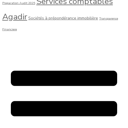
Services comptables
Preparation Audit 2025
Agadir
Sociétés à prépondérance immobilière
Transparence
Financiere
CABINET M El-HOUSNY YOUSSEF
Menu