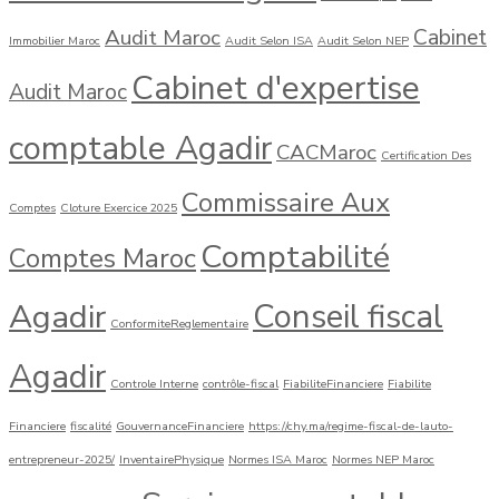
Cabinet
Audit Maroc
Immobilier Maroc
Audit Selon ISA
Audit Selon NEP
Cabinet d'expertise
Audit Maroc
comptable Agadir
CACMaroc
Certification Des
Commissaire Aux
Comptes
Cloture Exercice 2025
Comptabilité
Comptes Maroc
Agadir
Conseil fiscal
ConformiteReglementaire
Agadir
Controle Interne
contrôle-fiscal
FiabiliteFinanciere
Fiabilite
Financiere
fiscalité
GouvernanceFinanciere
https://chy.ma/regime-fiscal-de-lauto-
entrepreneur-2025/
InventairePhysique
Normes ISA Maroc
Normes NEP Maroc