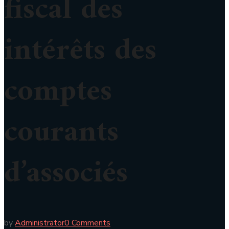
fiscal des
intérêts des
comptes
courants
d’associés
by
Administrator
0 Comments