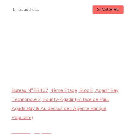
HORAIRE
Samedi : de 9:00 à 13:00
CONTACTEZ-NOUS
Bureau N°EB407, 4ème Etage, Bloc E, Agadir Bay,
Technopole 2, Founty-Agadir (En face de Paul
Agadir Bay & Au dessus de l'Agence Banque
Populaire)
Contact@chy.ma