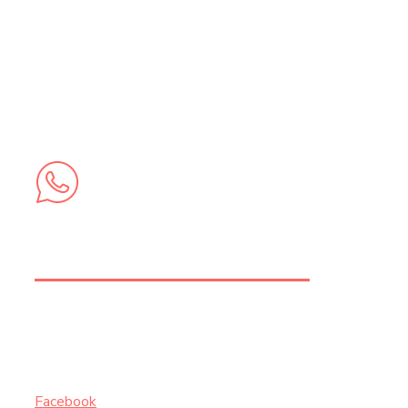
+212 5 28 21 44 20 |
+212 6 74 58 73 62
+212 6 74 58 73 62
INSCRIVEZ-VOUS AUX NEWSLETTERS
Facebook